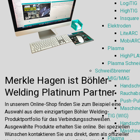
LogiTIG
HighTIG
Insquare
Elektroden
LiteARC
MobiAR
Plasma
HighPLA
Plasma Schnei
Schweißbrenner
Merkle Hagen ist Böhler-
MIG/MAG
Handsch
Welding Platinum Partner
Rauchab
Push-Pul
In unserem Online-Shop finden Sie zum Beispiel eine
Maschin
Auswahl aus dem einzigartigen Böhler Welding-
TIG (WIG)
Produktportfolio für das Verbindungsschweißen.
Handsch
Ausgewählte Produkte erhalten Sie online. Bei speziellen
Maschin
Wünschen kontaktieren Sie uns direkt, denn als offizieller
Plasma