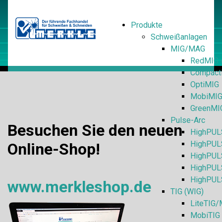
Produkte
Schweißanlagen
MIG/MAG
RedMIG 
Compact
OptiMIG
MobiMI
GreenMI
Pulse-Arc
Besuchen Sie den neuen
HighPUL
HighPUL
Online-Shop!
HighPULS
HighPUL
HighPUL
www.merkleshop.de
TIG (WIG)
LiteTIG/
MobiTIG