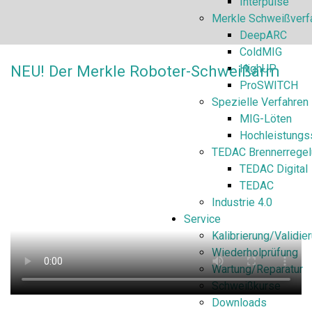
Interpulse
Merkle Schweißverf
DeepARC
ColdMIG
NEU! Der Merkle Roboter-Schweißarm
HighUP
ProSWITCH
Spezielle Verfahren
MIG-Löten
Hochleistungs
TEDAC Brennerregel
TEDAC Digital
TEDAC
Industrie 4.0
Service
Kalibrierung/Validie
Wiederholprüfung
Wartung/Reparatur
Schweißkurse
Downloads