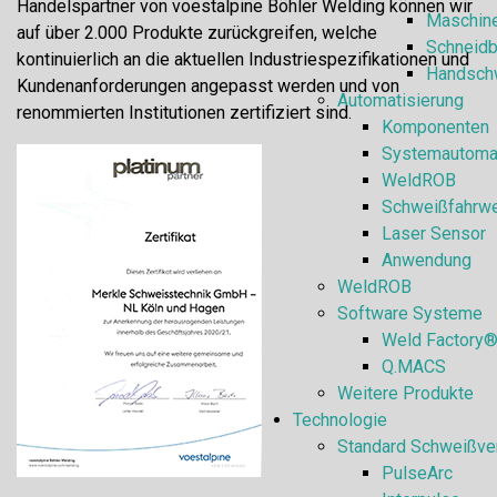
Handelspartner von voestalpine Böhler Welding können wir
Maschin
auf über 2.000 Produkte zurückgreifen, welche
Schneidb
kontinuierlich an die aktuellen Industriespezifikationen und
Handsch
Kundenanforderungen angepasst werden und von
Automatisierung
renommierten Institutionen zertifiziert sind.
Komponenten
Systemautoma
WeldROB
Schweißfahrw
Laser Sensor
Anwendung
WeldROB
Software Systeme
Weld Factory
Q.MACS
Weitere Produkte
Technologie
Standard Schweißve
PulseArc